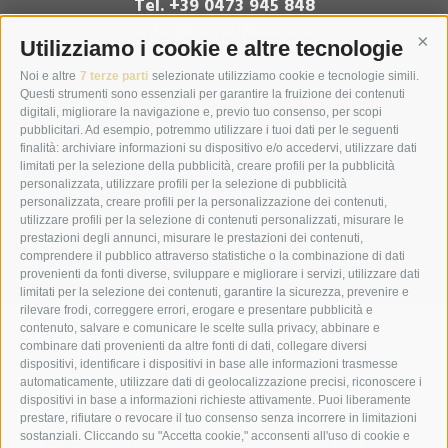
Tel. +39 0473 945 848
info@hotel-fink.com
Utilizziamo i cookie e altre tecnologie
Cont
Noi e altre
7 terze parti
selezionate utilizziamo cookie e tecnologie simili.
Questi strumenti sono essenziali per garantire la fruizione dei contenuti
Contatto
digitali, migliorare la navigazione e, previo tuo consenso, per scopi
pubblicitari. Ad esempio, potremmo utilizzare i tuoi dati per le seguenti
Arrivo
finalità: archiviare informazioni su dispositivo e/o accedervi, utilizzare dati
Meteo
limitati per la selezione della pubblicità, creare profili per la pubblicità
personalizzata, utilizzare profili per la selezione di pubblicità
Webcam
personalizzata, creare profili per la personalizzazione dei contenuti,
Galleria fotografica
utilizzare profili per la selezione di contenuti personalizzati, misurare le
prestazioni degli annunci, misurare le prestazioni dei contenuti,
Video
comprendere il pubblico attraverso statistiche o la combinazione di dati
provenienti da fonti diverse, sviluppare e migliorare i servizi, utilizzare dati
limitati per la selezione dei contenuti, garantire la sicurezza, prevenire e
rilevare frodi, correggere errori, erogare e presentare pubblicità e
contenuto, salvare e comunicare le scelte sulla privacy, abbinare e
combinare dati provenienti da altre fonti di dati, collegare diversi
dispositivi, identificare i dispositivi in base alle informazioni trasmesse
automaticamente, utilizzare dati di geolocalizzazione precisi, riconoscere i
dispositivi in base a informazioni richieste attivamente. Puoi liberamente
prestare, rifiutare o revocare il tuo consenso senza incorrere in limitazioni
sostanziali. Cliccando su "Accetta cookie," acconsenti all'uso di cookie e