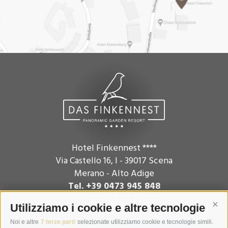
Hotel Finkennest ****
Via Castello 16
,
I - 39017
Scena
Merano - Alto Adige
Tel. +39 0473 945 848
info@hotel-fink.com
Utilizziamo i cookie e altre tecnologie
Cont
Noi e altre
7 terze parti
selezionate utilizziamo cookie e tecnologie simili.