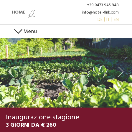
+39 0473 945 848
HOME
info@hotel-fink.com
DE
IT
EN
Menu
Inaugurazione stagione
3 GIORNI DA € 260