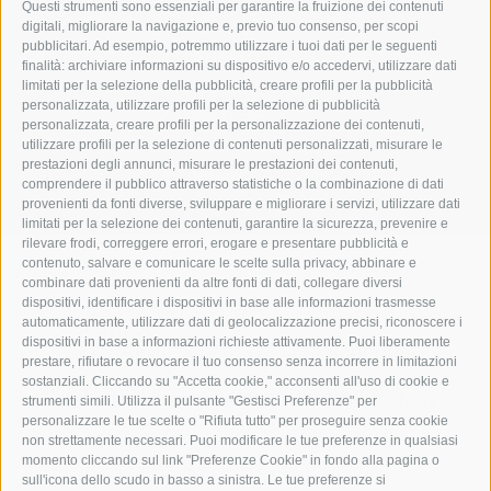
Questi strumenti sono essenziali per garantire la fruizione dei contenuti
Contatto
digitali, migliorare la navigazione e, previo tuo consenso, per scopi
pubblicitari. Ad esempio, potremmo utilizzare i tuoi dati per le seguenti
Arrivo
finalità: archiviare informazioni su dispositivo e/o accedervi, utilizzare dati
Meteo
limitati per la selezione della pubblicità, creare profili per la pubblicità
personalizzata, utilizzare profili per la selezione di pubblicità
Webcam
personalizzata, creare profili per la personalizzazione dei contenuti,
Galleria fotografica
utilizzare profili per la selezione di contenuti personalizzati, misurare le
prestazioni degli annunci, misurare le prestazioni dei contenuti,
Video
comprendere il pubblico attraverso statistiche o la combinazione di dati
provenienti da fonti diverse, sviluppare e migliorare i servizi, utilizzare dati
limitati per la selezione dei contenuti, garantire la sicurezza, prevenire e
rilevare frodi, correggere errori, erogare e presentare pubblicità e
contenuto, salvare e comunicare le scelte sulla privacy, abbinare e
combinare dati provenienti da altre fonti di dati, collegare diversi
dispositivi, identificare i dispositivi in base alle informazioni trasmesse
automaticamente, utilizzare dati di geolocalizzazione precisi, riconoscere i
dispositivi in base a informazioni richieste attivamente. Puoi liberamente
prestare, rifiutare o revocare il tuo consenso senza incorrere in limitazioni
sostanziali. Cliccando su "Accetta cookie," acconsenti all'uso di cookie e
strumenti simili. Utilizza il pulsante "Gestisci Preferenze" per
personalizzare le tue scelte o "Rifiuta tutto" per proseguire senza cookie
non strettamente necessari. Puoi modificare le tue preferenze in qualsiasi
momento cliccando sul link "Preferenze Cookie" in fondo alla pagina o
sull'icona dello scudo in basso a sinistra. Le tue preferenze si