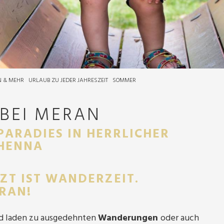
N & MEHR
URLAUB ZU JEDER JAHRESZEIT
SOMMER
BEI MERAN
PARADIES IN HERRLICHER
CHENNA
TZT IST WANDERZEIT.
RAN!
nd laden zu ausgedehnten
Wanderungen
oder auch