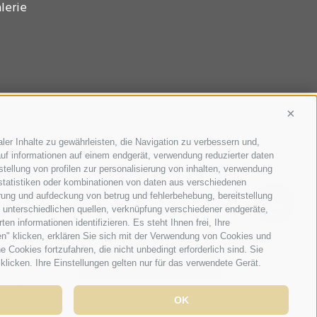
lerie
Conti
ler Inhalte zu gewährleisten, die Navigation zu verbessern und,
uf informationen auf einem endgerät, verwendung reduzierter daten
Impressum
Sitemap
Newsletter
Newsletter abbestellen
stellung von profilen zur personalisierung von inhalten, verwendung
Cookie-Richtlinie
Privacy
Cookie Präferenzen
 statistiken oder kombinationen von daten aus verschiedenen
erung und aufdeckung von betrug und fehlerbehebung, bereitstellung
UID: IT01474100219
unterschiedlichen quellen, verknüpfung verschiedener endgeräte,
n informationen identifizieren. Es steht Ihnen frei, Ihre
n" klicken, erklären Sie sich mit der Verwendung von Cookies und
Cookies fortzufahren, die nicht unbedingt erforderlich sind. Sie
ANFRAGEN
klicken. Ihre Einstellungen gelten nur für das verwendete Gerät.
OK
ONLINE BUCHEN