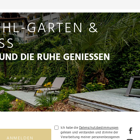
HL-GARTEN &
SS
UND DIE RUHE GENIESSEN
Ich habe die
Datenschutzbestimmungen
gelesen und verstanden und stimme der
ANMELDEN
Verarbeitung meiner personenbezogenen