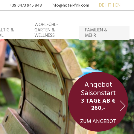
DE
IT
EN
+39 0473 945 848
info@hotel-fink.com
WOHLFÜHL-
LTIG &
GARTEN &
FAMILIEN &
AL
WELLNESS
MEHR
Angebot
Saisonstart
3 TAGE AB €
260,-
ZUM ANGEBOT