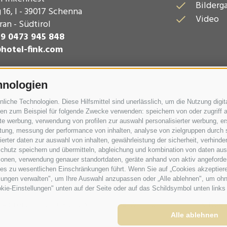
Bilderga
 16
,
I - 39017
Schenna
Video
an - Südtirol
39 0473 945 848
hotel-fink.com
hnologien
che Technologien. Diese Hilfsmittel sind unerlässlich, um die Nutzung digita
n zum Beispiel für folgende Zwecke verwenden: speichern von oder zugriff a
rte werbung, verwendung von profilen zur auswahl personalisierter werbung, er
istung, messung der performance von inhalten, analyse von zielgruppen durch
rter daten zur auswahl von inhalten, gewährleistung der sicherheit, verhind
chutz speichern und übermitteln, abgleichung und kombination von daten aus 
ionen, verwendung genauer standortdaten, geräte anhand von aktiv angeforderte
ies zu wesentlichen Einschränkungen führt. Wenn Sie auf „Cookies akzeptiere
lungen verwalten", um Ihre Auswahl anzupassen oder „Alle ablehnen", um ohne 
kie-Einstellungen" unten auf der Seite oder auf das Schildsymbol unten links 
Erw.
Kinder
Abreise
Alle ablehnen