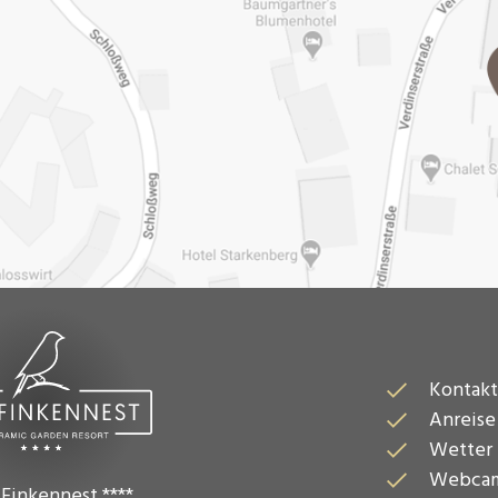
Kontakt
Anreise
Wetter
Webca
 Finkennest ****