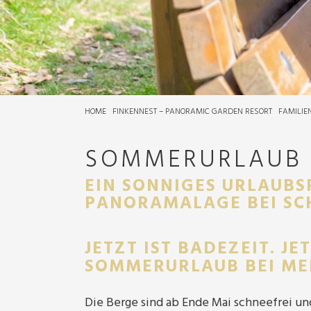
HOME
FINKENNEST – PANORAMIC GARDEN RESORT
FAMILIE
SOMMERURLAUB 
EIN SONNIGES URLAUBS
PANORAMALAGE BEI S
JETZT IST BADEZEIT. JE
SOMMERURLAUB BEI ME
Die Berge sind ab Ende Mai schneefrei u