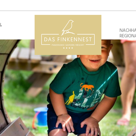
&
NACHHA
REGION