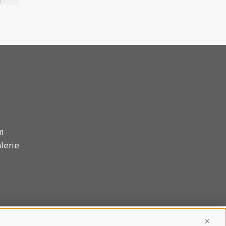
m
lerie
Conti