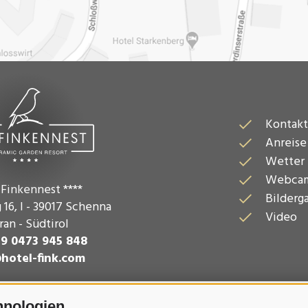
Kontakt
Anreise
Wetter
Webca
 Finkennest ****
Bilderga
 16
,
I - 39017
Schenna
Video
an - Südtirol
39 0473 945 848
hotel-fink.com
hnologien