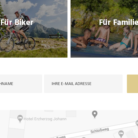
Für Biker
Für Famili
Für Biker
Für Famili
THEMENLINK
THEMENLINK