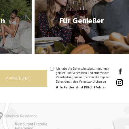
en
Für Genießer
en
Für Genießer
THEMENLINK
Ich habe die
Datenschutzbestimmungen
gelesen und verstanden und stimme der
ANMELDEN
Verarbeitung meiner personenbezogenen
Daten durch den Verantwortlichen zu
Alle Felder sind Pflichtfelder