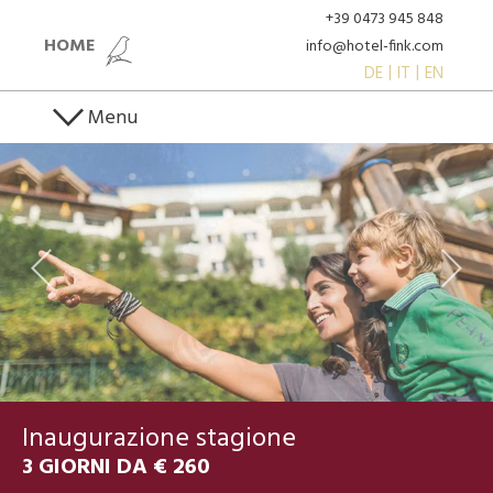
+39 0473 945 848
HOME
info@hotel-fink.com
DE
IT
EN
Menu
Inaugurazione stagione
3 GIORNI DA € 260