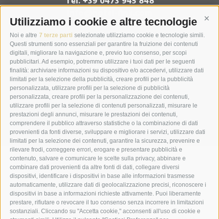
Tel. +39 0473 945 848
info@hotel-fink.com
Utilizziamo i cookie e altre tecnologie
Cont
Noi e altre
7 terze parti
selezionate utilizziamo cookie e tecnologie simili.
Questi strumenti sono essenziali per garantire la fruizione dei contenuti
Contatto
digitali, migliorare la navigazione e, previo tuo consenso, per scopi
pubblicitari. Ad esempio, potremmo utilizzare i tuoi dati per le seguenti
Arrivo
finalità: archiviare informazioni su dispositivo e/o accedervi, utilizzare dati
Meteo
limitati per la selezione della pubblicità, creare profili per la pubblicità
personalizzata, utilizzare profili per la selezione di pubblicità
Webcam
personalizzata, creare profili per la personalizzazione dei contenuti,
Galleria fotografica
utilizzare profili per la selezione di contenuti personalizzati, misurare le
prestazioni degli annunci, misurare le prestazioni dei contenuti,
Video
comprendere il pubblico attraverso statistiche o la combinazione di dati
provenienti da fonti diverse, sviluppare e migliorare i servizi, utilizzare dati
limitati per la selezione dei contenuti, garantire la sicurezza, prevenire e
rilevare frodi, correggere errori, erogare e presentare pubblicità e
contenuto, salvare e comunicare le scelte sulla privacy, abbinare e
combinare dati provenienti da altre fonti di dati, collegare diversi
dispositivi, identificare i dispositivi in base alle informazioni trasmesse
automaticamente, utilizzare dati di geolocalizzazione precisi, riconoscere i
dispositivi in base a informazioni richieste attivamente. Puoi liberamente
prestare, rifiutare o revocare il tuo consenso senza incorrere in limitazioni
sostanziali. Cliccando su "Accetta cookie," acconsenti all'uso di cookie e