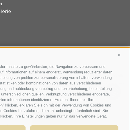
m
lerie
Conti
ler Inhalte zu gewährleisten, die Navigation zu verbessern und,
uf informationen auf einem endgerät, verwendung reduzierter daten
Impressum
Sitemap
Newsletter
Newsletter abbestellen
stellung von profilen zur personalisierung von inhalten, verwendung
Cookie-Richtlinie
Privacy
Cookie Präferenzen
 statistiken oder kombinationen von daten aus verschiedenen
erung und aufdeckung von betrug und fehlerbehebung, bereitstellung
UID: IT01474100219
unterschiedlichen quellen, verknüpfung verschiedener endgeräte,
n informationen identifizieren. Es steht Ihnen frei, Ihre
n" klicken, erklären Sie sich mit der Verwendung von Cookies und
Cookies fortzufahren, die nicht unbedingt erforderlich sind. Sie
ANFRAGEN
klicken. Ihre Einstellungen gelten nur für das verwendete Gerät.