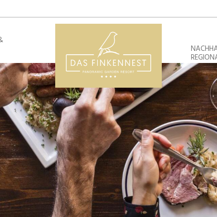
&
NACHHA
REGION