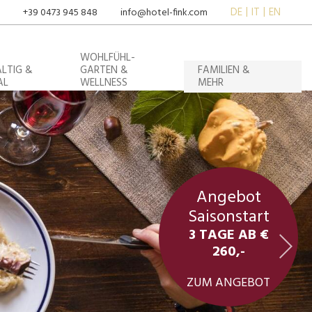
DE
IT
EN
+39 0473 945 848
info@hotel-fink.com
WOHLFÜHL-
LTIG &
GARTEN &
FAMILIEN &
AL
WELLNESS
MEHR
Angebot
Saisonstart
3 TAGE AB €
260,-
ZUM ANGEBOT