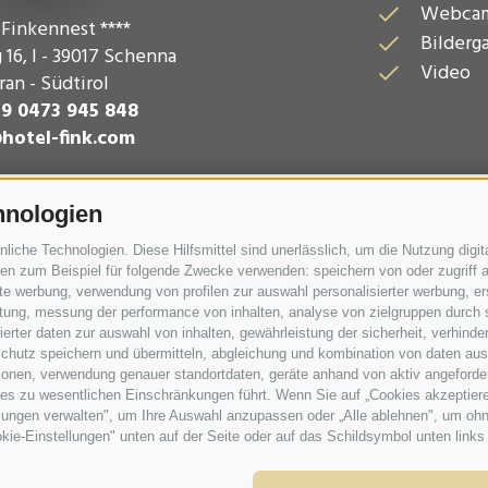
Webca
 Finkennest ****
Bilderga
 16
,
I - 39017
Schenna
Video
an - Südtirol
39 0473 945 848
hotel-fink.com
hnologien
che Technologien. Diese Hilfsmittel sind unerlässlich, um die Nutzung digita
n zum Beispiel für folgende Zwecke verwenden: speichern von oder zugriff a
rte werbung, verwendung von profilen zur auswahl personalisierter werbung, er
istung, messung der performance von inhalten, analyse von zielgruppen durch
rter daten zur auswahl von inhalten, gewährleistung der sicherheit, verhind
chutz speichern und übermitteln, abgleichung und kombination von daten aus 
ionen, verwendung genauer standortdaten, geräte anhand von aktiv angeforderte
ies zu wesentlichen Einschränkungen führt. Wenn Sie auf „Cookies akzeptiere
lungen verwalten", um Ihre Auswahl anzupassen oder „Alle ablehnen", um ohne 
kie-Einstellungen" unten auf der Seite oder auf das Schildsymbol unten links 
Erw.
Kinder
Abreise